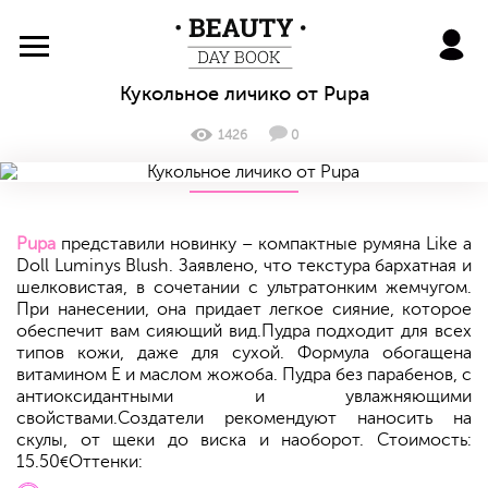
BeautyDayBook
Кукольное личико от Pupa
1426
0
Pupa
представили новинку – компактные румяна Like a
Doll Luminys Blush. Заявлено, что текстура бархатная и
шелковистая, в сочетании с ультратонким жемчугом.
При нанесении, она придает легкое сияние, которое
обеспечит вам сияющий вид.Пудра подходит для всех
типов кожи, даже для сухой. Формула обогащена
витамином Е и маслом жожоба. Пудра без парабенов, с
антиоксидантными и увлажняющими
свойствами.Создатели рекомендуют наносить на
скулы, от щеки до виска и наоборот. Стоимость:
15.50
Оттенки:
€