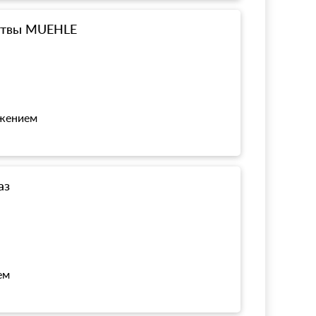
ритвы MUEHLE
ожением
аз
ем