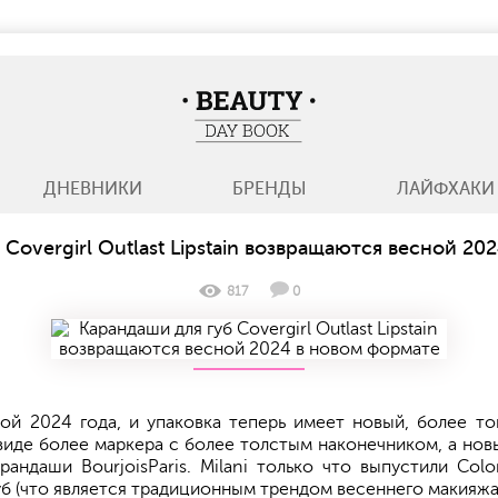
BeautyDayBook
ДНЕВНИКИ
БРЕНДЫ
ЛАЙФХАКИ
 Covergirl Outlast Lipstain возвращаются весной 20
817
0
есной 2024 года, и упаковка теперь имеет новый, более 
виде более маркера с более толстым наконечником, а нов
андаши BourjoisParis. Milani только что выпустили Color 
б (что является традиционным трендом весеннего макияжа)