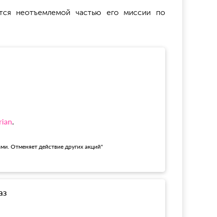
ется неотъемлемой частью его миссии по
rian
.
ами. Отменяет действие других акций"
аз