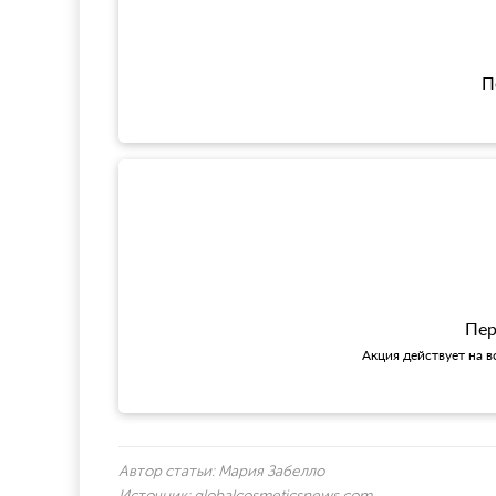
П
Пер
Акция действует на в
Автор статьи:
Мария Забелло
Источник:
globalcosmeticsnews.com