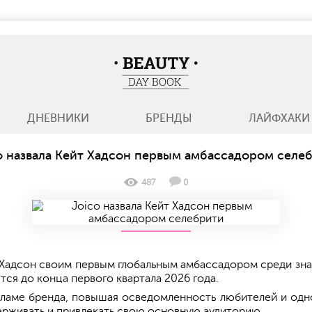
BeautyDayBook
ДНЕВНИКИ
БРЕНДЫ
ЛАЙФХАКИ
o назвала Кейт Хадсон первым амбассадором селе
487
0
 Хадсон своим первым глобальным амбассадором среди зна
тся до конца первого квартала 2026 года.
екламе бренда, повышая осведомленность любителей и о
рживать и привлекать свою основную аудиторию.