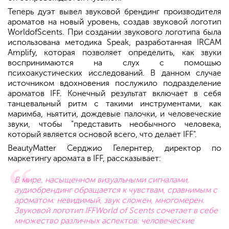
Теперь дуэт вывел звуковой брендинг производителя
ароматов на новый уровень, создав звуковой логотип
WorldofScents. При создании звукового логотипа была
использована методика Speak, разработанная IRCAM
Amplify, которая позволяет определить, как звуки
воспринимаются на слух с помощью
психоакустических исследований. В данном случае
источником вдохновения послужило подразделение
ароматов IFF. Конечный результат включает в себя
танцевальный ритм с такими инструментами, как
маримба, ньятити, дождевые палочки, и человеческие
звуки, чтобы "представить необычного человека,
который является основой всего, что делает IFF".
BeautyMatter Серджио Гелернтер, директор по
маркетингу аромата в IFF, рассказывает:
В мире, насыщенном визуальными сигналами,
аудиобрендинг обращается к чувствам, сравнимым с
ароматом: невидимый, звук сложен, многомерен.
Звуковой логотип IFFWorld of Scents сочетает в себе
множество различных аспектов: человеческие