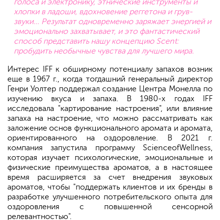
голоса и электронику, этнические инструменты и
хлопки в ладоши, вдохновение реггетона и грув-
звуки... Результат одновременно заряжает энергией и
эмоционально захватывает, и это фантастический
способ представить нашу концепцию Scent:
пробудить необычные чувства для лучшего мира.
Интерес IFF к обширному потенциалу запахов возник
еще в 1967 г., когда тогдашний генеральный директор
Генри Уолтер поддержал создание Центра Монелла по
изучению вкуса и запаха. В 1980-х годах IFF
исследовала "картирование настроения", или влияние
запаха на настроение, что можно рассматривать как
заложение основ функционального аромата и аромата,
ориентированного на оздоровление. В 2021 г.
компания запустила программу ScienceofWellness,
которая изучает психологические, эмоциональные и
физические преимущества ароматов, а в настоящее
время расширяется за счет внедрения звуковых
ароматов, чтобы "поддержать клиентов и их бренды в
разработке улучшенного потребительского опыта для
оздоровления с повышенной сенсорной
релевантностью".