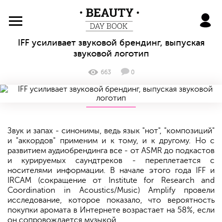
BeautyDayBook
IFF усиливает звуковой брендинг, выпуская
звуковой логотип
663
0
Звук и запах - синонимы, ведь язык "нот", "композиций"
и "аккордов" применим и к тому, и к другому. Но с
развитием аудиобрендинга все - от ASMR до подкастов
и курируемых саундтреков - переплетается с
носителями информации. В начале этого года IFF и
IRCAM (сокращение от Institute for Research and
Coordination in Acoustics/Music) Amplify провели
исследование, которое показало, что вероятность
покупки аромата в Интернете возрастает на 58%, если
он сопровождается музыкой.