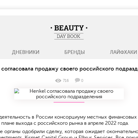
BeautyDayBook
ДНЕВНИКИ
БРЕНДЫ
ЛАЙФХАКИ
 согласовала продажу своего российского подраз
716
0
 деятельность в России консорциуму местных финансовых
плане выхода с российского рынка в апреле 2022 года.
 органы одобрили сделку, которая ожидает окончательно
estments, Kismet Capital Group и Elbrus Services. Все п