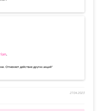
rian
.
ами. Отменяет действие других акций"
27.04.2023