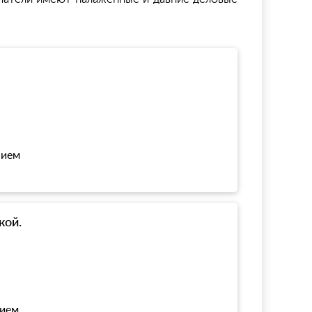
нием
кой.
нием