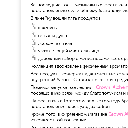
За последние годы музыкальные фестивали 
восстановлению сил и общему благополучию.
В линейку вошли пять продуктов:
шампунь
гель для душа
лосьон для тела
увлажняющий мист для лица
дорожный набор с миниатюрами всех ср
Коллекция вдохновлена фирменным ароматом ф
Все продукты содержат адаптогенные компо
внутренний баланс. Среди ключевых ингреди
Помимо запуска коллекции,
Grown Alchem
посвящённую связи между благополучием и 
На фестивалях Tomorrowland в этом году бр
восстановления через уход за собой.
Кроме того, в фирменном магазине
Grown Al
из совместной коллекции.
Коллекция уже доступна для покупки на оф