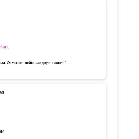
rian
.
ами. Отменяет действие других акций"
аз
ем