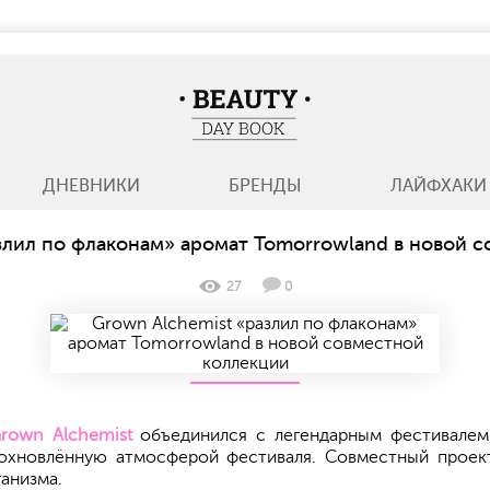
BeautyDayBook
ДНЕВНИКИ
БРЕНДЫ
ЛАЙФХАКИ
злил по флаконам» аромат Tomorrowland в новой 
27
0
rown Alchemist
объединился с легендарным фестивалем
вдохновлённую атмосферой фестиваля. Совместный проек
ганизма.