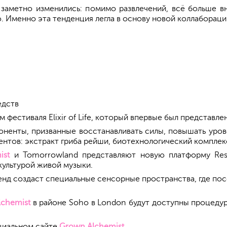
заметно изменились: помимо развлечений, всё больше в
 Именно эта тенденция легла в основу новой коллабораци
едств
естиваля Elixir of Life, который впервые был представлен 
ненты, призванные восстанавливать силы, повышать урове
ентов: экстракт гриба рейши, биотехнологический комплек
ist
и Tomorrowland представляют новую платформу Reset
культурой живой музыки.
енд создаст специальные сенсорные пространства, где по
chemist
в районе Soho в London будут доступны процедур
ициальном сайте
Grown Alchemist
.