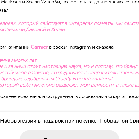
 МакКолл и Холли Уиллоби, которые уже давно являются п
зал:
ловек, который действует в интересах планеты, мы действ
 любимыми Давиной и Холли.
ком кампании
Garnier
в своем Instagram и сказала:
ение многих лет.
 и за ними стоит настоящая наука, но и потому, что брен
 устойчивое развитие, сотрудничает с неправительственны
брендом, одобренным Cruelty Free International.
 который действительно разделяет мои ценности, а также 
озднее всех начала сотрудничать со звездами спорта, поск
Набор лезвий в подарок при покупке Т-образной б