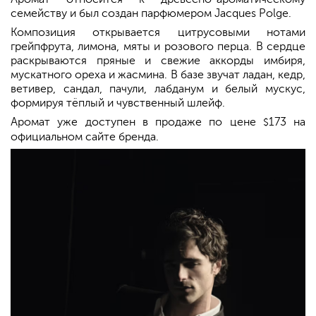
семейству и был создан парфюмером Jacques Polge.
Композиция открывается цитрусовыми нотами
грейпфрута, лимона, мяты и розового перца. В сердце
раскрываются пряные и свежие аккорды имбиря,
мускатного ореха и жасмина. В базе звучат ладан, кедр,
ветивер, сандал, пачули, лабданум и белый мускус,
формируя тёплый и чувственный шлейф.
Аромат уже доступен в продаже по цене
173 на
$
официальном сайте бренда.