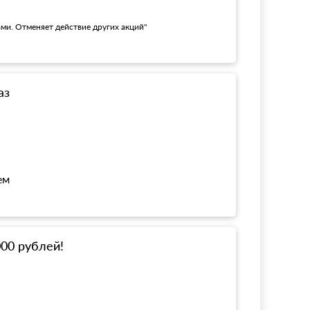
ами. Отменяет действие других акций"
аз
ем
000 рублей!