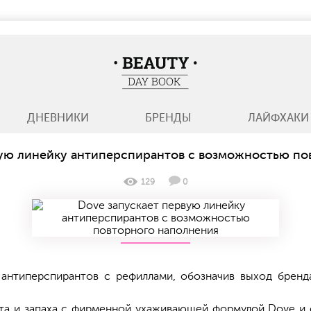
BeautyDayBook
ДНЕВНИКИ
БРЕНДЫ
ЛАЙФХАКИ
вую линейку антиперспирантов с возможностью по
129
0
нтиперспирантов с рефиллами, обозначив выход бренд
та и запаха с фирменной ухаживающей формулой Dove и 