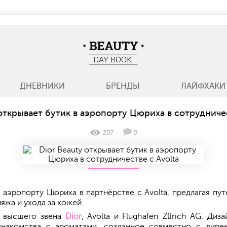
BeautyDayBook
ДНЕВНИКИ
БРЕНДЫ
ЛАЙФХАКИ
 открывает бутик в аэропорту Цюриха в сотрудничес
207
0
аэропорту Цюриха в партнёрстве с Avolta, предлагая путе
яжа и ухода за кожей.
и высшего звена
Dior
, Avolta и Flughafen Zürich AG. Ди
 знакомства с ароматами, созданное совместно с дир