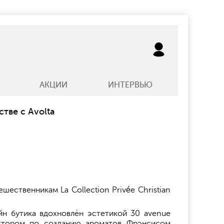
АКЦИИ
ИНТЕРВЬЮ
тве с Avolta
шественникам La Collection Privée Christian
зайн бутика вдохновлён эстетикой 30 avenue
ектором по созданию ароматов Фрэнсисом