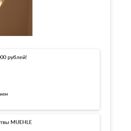
000 рублей!
нием
ритвы MUEHLE