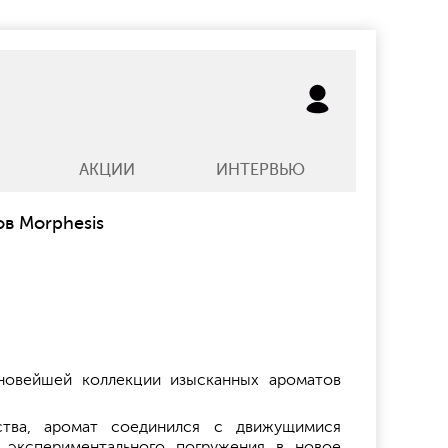
АКЦИИ
ИНТЕРВЬЮ
в Morphesis
новейшей коллекции изысканных ароматов
ства, аромат соединился с движущимися
я экспериментального погружения в новое