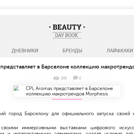
BeautyDayBook
ДНЕВНИКИ
БРЕНДЫ
ЛАЙФХАКИ
 представляет в Барселоне коллекцию макротрендо
395
0
ий город Барселону для официального запуска своей 
й своими иммерсивными выставками цифрового искус
ми и интерактивными элементами, создав условия дл