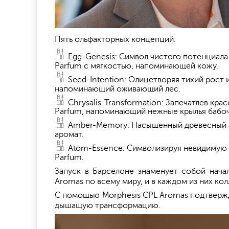
Пять ольфакторных концепций:
Egg-Genesis: Символ чистого потенциала
Parfum с мягкостью, напоминающей кожу.
Seed-Intention: Олицетворяя тихий рост
напоминающий оживающий лес.
Chrysalis-Transformation: Запечатлев кр
Parfum, напоминающий нежные крылья бабоч
Amber-Memory: Насыщенный древесный ак
аромат.
Atom-Essence: Символизируя невидимую с
Parfum.
Запуск в Барселоне знаменует собой начал
Aromas по всему миру, и в каждом из них ко
С помощью Morphesis CPL Aromas подтвержда
дышащую трансформацию.