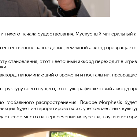
 и тихого начала существования. Мускусный минеральный 
 и естественное зарождение, земляной аккорд превращаетс
асоту становления, этот цветочный аккорд переходит в игр
ки.
корд, напоминающий о времени и ностальгии, превращает
труктуру всего сущего, этот ультрафиолетовый аккорд пр
о глобального распространения. Вскоре Morphesis буде
ллекция будет интерпретироваться с учетом местных культ
ет свое место на пересечении искусства, науки и истори