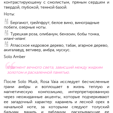
контрастирующему с смолистым, пряным сердцем и
твердой, глубокой, темной базой.
Ноты:
Бергамот, грейпфрут, белое вино, виноградные
побеги, озерные ноты.
Турецкая роза, олибанум, бензоин, бобы тонка,
иланг-иланг.
Атласское кедровое дерево, табак, агарное дерево,
акигалавуд, ветивер, амбра, мускус.
Solo Amber
Фрагмент вечного света, зависший между жидким
золотом и раскаленной памятью.
После Solo Musk, Rosa Vaia исследует бесчисленные
грани амбры и воплощает в жизнь теплую и
магнетическую композицию, интерпретированную
через неожиданные акценты, которые подчеркивают
ее загадочный характер: карамель и лесной орех в
начальной ноте, за которыми следуют толуский
бальзам, ваниль и лабданум, раскрывающие ее