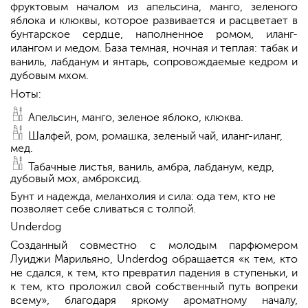
фруктовым началом из апельсина, манго, зеленого
яблока и клюквы, которое развивается и расцветает в
бунтарское сердце, наполненное ромом, иланг-
илангом и медом. База темная, ночная и теплая: табак и
ваниль, лабданум и янтарь, сопровождаемые кедром и
дубовым мхом.
Ноты:
Апельсин, манго, зеленое яблоко, клюква.
Шалфей, ром, ромашка, зеленый чай, иланг-иланг,
мед.
Табачные листья, ваниль, амбра, лабданум, кедр,
дубовый мох, амброксид.
Бунт и надежда, меланхолия и сила: ода тем, кто не
позволяет себе сливаться с толпой.
Underdog
Созданный совместно с молодым парфюмером
Луиджи Марильяно, Underdog обращается «к тем, кто
не сдался, к тем, кто превратил падения в ступеньки, и
к тем, кто проложил свой собственный путь вопреки
всему», благодаря яркому ароматному началу,