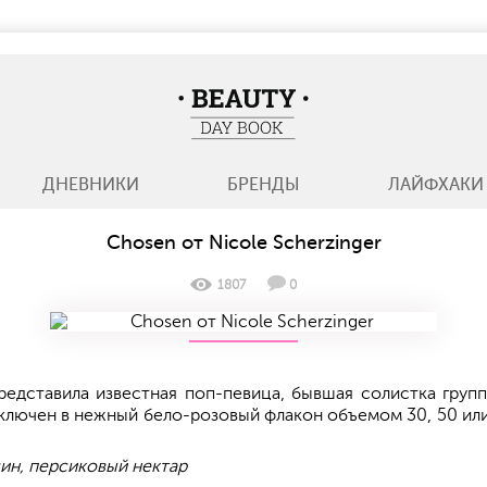
BeautyDayBook
ДНЕВНИКИ
БРЕНДЫ
ЛАЙФХАКИ
Chosen от Nicole Scherzinger
1807
0
дставила известная поп-певица, бывшая солистка группы 
аключен в нежный бело-розовый флакон объемом 30, 50 ил
син, персиковый нектар