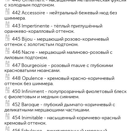
с холодным подтоном.
442 Accessoire - нейтральный бежевый нюд без
шиммера.
443 Impertinente - тёплый приглушённый
оранжево-коралловый оттенок.
445 Bijou - мерцающий розово-коричневый
оттенок с золотистым подтоном.
446 Nacre - мерцающий малиново-розовый с
лиловым подтоном.
447 Bourgeoisie - розовый mauve с глубокими
красноватыми нюансами.
448 Opulence - кремовый красно-коричневый
оттенок без шиммера.
450 Infiniment - полупрозрачный фиолетовый блеск
с фиолетовым и медным сиянием.
452 Baroque - глубокий дымчато-коричневый с
деликатными мерцающими частицами.
454 Inimitable - насыщенный коричнево-красный
кремовый оттенок.
456 Fabuleuse - лимитированный морозный