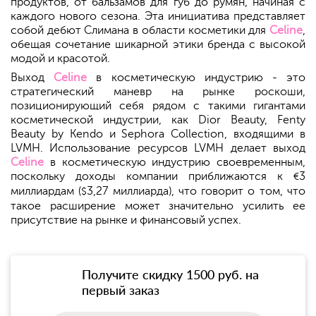
продуктов, от бальзамов для губ до румян, начиная с
каждого нового сезона. Эта инициатива представляет
собой дебют Слимана в области косметики для
Celine
,
обещая сочетание шикарной этики бренда с высокой
модой и красотой.
Выход
Celine
в косметическую индустрию - это
стратегический маневр на рынке роскоши,
позиционирующий себя рядом с такими гигантами
косметической индустрии, как Dior Beauty, Fenty
Beauty by Kendo и Sephora Collection, входящими в
LVMH. Использование ресурсов LVMH делает выход
Celine
в косметическую индустрию своевременным,
поскольку доходы компании приближаются к
3
€
миллиардам (
3,27 миллиарда), что говорит о том, что
$
такое расширение может значительно усилить ее
присутствие на рынке и финансовый успех.
Получите скидку 1500 руб. на
первый заказ