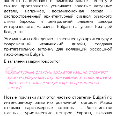
акценты напоминают о римском закате. Теплоту и
сияние пространства усиливают золотые латунные
детали, например, восьмиконечная звезда -
распространенный архитектурный символ римского
стиля барокко и центральный элемент декора
исторического магазина Bulgari на улице Виа дей
Кондотти.
Эти магазины объединяют классическую архитектуру и
современный итальянский дизайн, создавая
притягательную витрину для коллекций роскошной
парфюмерии Bulgari.
В заявлении марки говорится:
Скульптурные флаконы ароматов изящно отражают
архитектурную красоту помещений, а их яркие цвета
притягивают взгляд не хуже ярких драгоценных
камней.
Новые прилавки являются частью стратегии Bulgari по
интенсивному развитию розничной торговли. Марка
открыла парфюмерные корнеры в большинстве
главных туристических центров Европы, включая