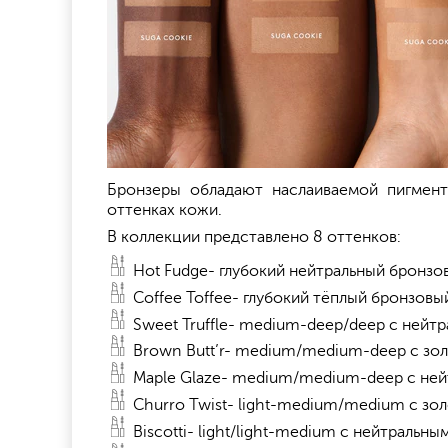
Бронзеры обладают наслаиваемой пигмент
оттенках кожи.
В коллекции представлено 8 оттенков:
Hot Fudge- глубокий нейтральный бронзо
Coffee Toffee- глубокий тёплый бронзовы
Sweet Truffle- medium-deep/deep с ней
Brown Butt’r- medium/medium-deep с з
Maple Glaze- medium/medium-deep с не
Churro Twist- light-medium/medium с з
Biscotti- light/light-medium с нейтральн