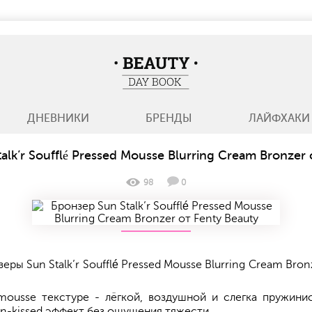
BeautyDayBook
ДНЕВНИКИ
БРЕНДЫ
ЛАЙФХАКИ
alk’r Soufflé Pressed Mousse Blurring Cream Bronzer 
98
0
еры Sun Stalk’r Soufflé Pressed Mousse Blurring Cream Bro
ousse текстуре - лёгкой, воздушной и слегка пружини
n-kissed эффект без ощущения тяжести.