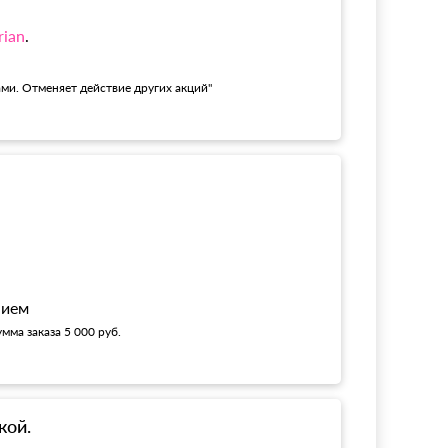
rian
.
ами. Отменяет действие других акций"
!
нием
мма заказа 5 000 руб.
кой.