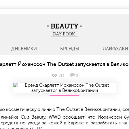
BeautyDayBook
ДНЕВНИКИ
БРЕНДЫ
ЛАЙФХАКИ
арлетт Йоханссон The Outset запускается в Велик
713
0
ою косметическую линию The Outset в Великобритании, с
линейке Cult Beauty. WWD сообщает, что Йоханссон бу
 средств по уходу за кожей в Европе и разработать пла
я за пределами США.