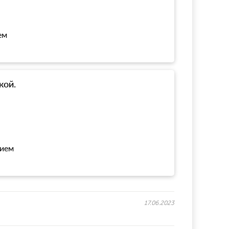
ем
кой.
нием
17.06.2023