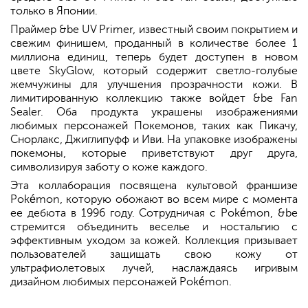
только в Японии.
Праймер &be UV Primer, известный своим покрытием и
свежим финишем, проданный в количестве более 1
миллиона единиц, теперь будет доступен в новом
цвете SkyGlow, который содержит светло-голубые
жемчужины для улучшения прозрачности кожи. В
лимитированную коллекцию также войдет &be Fan
Sealer. Оба продукта украшены изображениями
любимых персонажей Покемонов, таких как Пикачу,
Снорлакс, Джиглипуфф и Иви. На упаковке изображены
покемоны, которые приветствуют друг друга,
символизируя заботу о коже каждого.
Эта коллаборация посвящена культовой франшизе
Pokémon, которую обожают во всем мире с момента
ее дебюта в 1996 году. Сотрудничая с Pokémon, &be
стремится объединить веселье и ностальгию с
эффективным уходом за кожей. Коллекция призывает
пользователей защищать свою кожу от
ультрафиолетовых лучей, наслаждаясь игривым
дизайном любимых персонажей Pokémon.