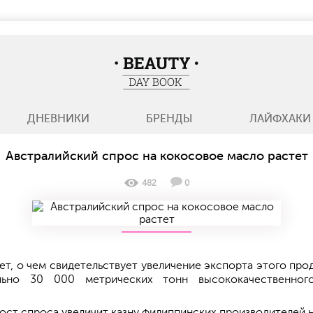
BeautyDayBook
ДНЕВНИКИ
БРЕНДЫ
ЛАЙФХАКИ
Австралийский спрос на кокосовое масло растет
482
0
ет, о чем свидетельствует увеличение экспорта этого прод
льно 30 000 метрических тонн высококачественног
 рост спроса увеличит казну филиппинских производителей 