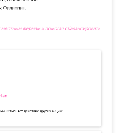
х Филиппин.
 местным фермам и помогая сбалансировать
rian
.
ами. Отменяет действие других акций"