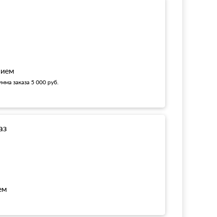
!
нием
мма заказа 5 000 руб.
аз
ем