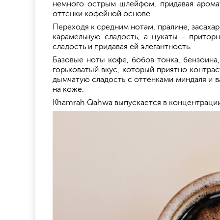
немного острым шлейфом, придавая аромат
оттенки кофейной основе.
Переходя к средним нотам, пралине, засаха
карамельную сладость, а цукаты - притор
сладость и придавая ей элегантность.
Базовые ноты кофе, бобов тонка, бензоина
горьковатый вкус, который приятно контра
дымчатую сладость с оттенками миндаля и ва
на коже.
Khamrah Qahwa выпускается в концентрации