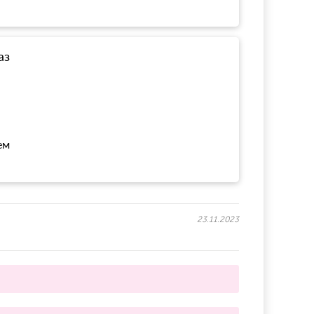
аз
ем
23.11.2023