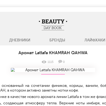
BeautyDayBook
ДНЕВНИКИ
БРЕНДЫ
ЛАЙФХАКИ
Аромат Lattafa KHAMRAH QAHWA
1115
0
 основанный на сочетании фиников, корицы, ванили, боб
AH, в котором активно заметны нотки кофе.
 в качестве нового аромата линии Lattafa в том же флако
ь, создающая атмосферу тепла. Верхние ноты имбиря, к