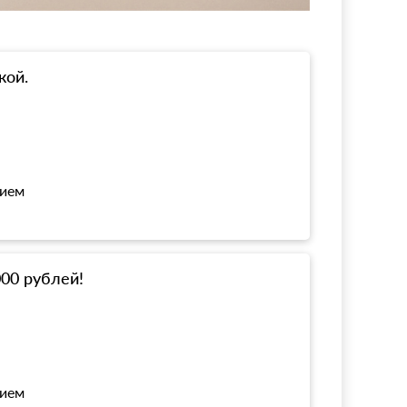
кой.
нием
000 рублей!
нием