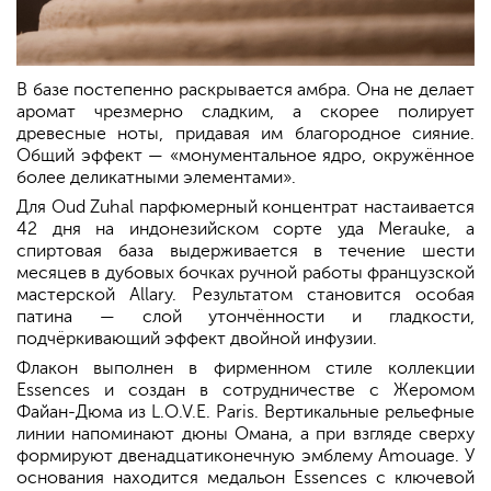
В базе постепенно раскрывается амбра. Она не делает
аромат чрезмерно сладким, а скорее полирует
древесные ноты, придавая им благородное сияние.
Общий эффект — «монументальное ядро, окружённое
более деликатными элементами».
Для Oud Zuhal парфюмерный концентрат настаивается
42 дня на индонезийском сорте уда Merauke, а
спиртовая база выдерживается в течение шести
месяцев в дубовых бочках ручной работы французской
мастерской Allary. Результатом становится особая
патина — слой утончённости и гладкости,
подчёркивающий эффект двойной инфузии.
Флакон выполнен в фирменном стиле коллекции
Essences и создан в сотрудничестве с Жеромом
Файан-Дюма из L.O.V.E. Paris. Вертикальные рельефные
линии напоминают дюны Омана, а при взгляде сверху
формируют двенадцатиконечную эмблему Amouage. У
основания находится медальон Essences с ключевой