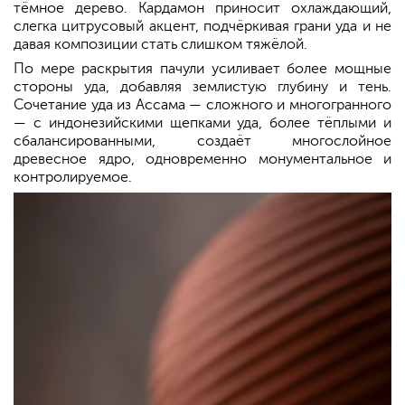
тёмное дерево. Кардамон приносит охлаждающий,
слегка цитрусовый акцент, подчёркивая грани уда и не
давая композиции стать слишком тяжёлой.
По мере раскрытия пачули усиливает более мощные
стороны уда, добавляя землистую глубину и тень.
Сочетание уда из Ассама — сложного и многогранного
— с индонезийскими щепками уда, более тёплыми и
сбалансированными, создаёт многослойное
древесное ядро, одновременно монументальное и
контролируемое.