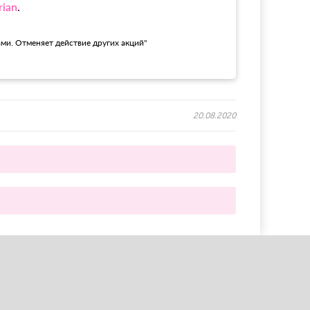
rian
.
ами. Отменяет действие других акций"
20.08.2020