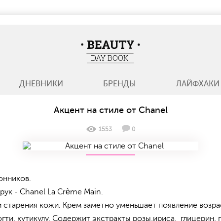
BeautyDayBook
ДНЕВНИКИ
БРЕНДЫ
ЛАЙФХАКИ
Акцент на стиле от Chanel
1553
0
онников.
рук - Chanel La Crème Main.
ми старения кожи. Крем заметно уменьшает появление возр
огти, кутикулу. Содержит экстракты розы,ириса, глицерин,