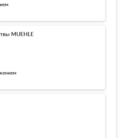
нием
ритвы MUEHLE
ожением