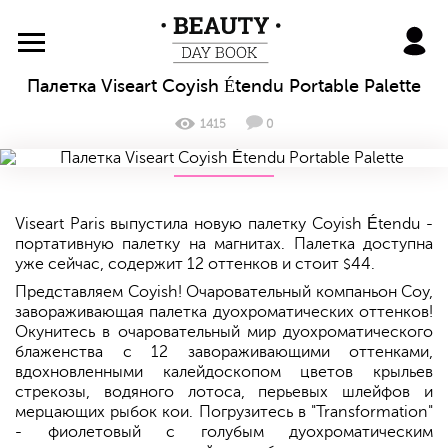
BeautyDayBook
Палетка Viseart Coyish Étendu Portable Palette
1415
0
Viseart Paris выпустила новую палетку Coyish Étendu -
портативную палетку на магнитах. Палетка доступна
уже сейчас, содержит 12 оттенков и стоит
44.
$
Представляем Coyish! Очаровательный компаньон Coy,
завораживающая палетка дуохроматических оттенков!
Окунитесь в очаровательный мир дуохроматического
блаженства с 12 завораживающими оттенками,
вдохновленными калейдоскопом цветов крыльев
стрекозы, водяного лотоса, перьевых шлейфов и
мерцающих рыбок кои. Погрузитесь в "Transformation"
- фиолетовый с голубым дуохроматическим