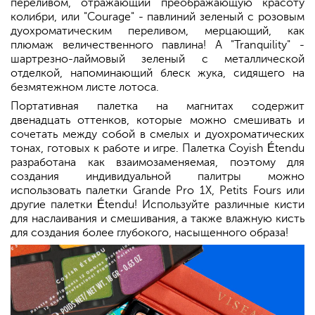
переливом, отражающий преображающую красоту
колибри, или "Courage" - павлиний зеленый с розовым
дуохроматическим переливом, мерцающий, как
плюмаж величественного павлина! А "Tranquility" -
шартрезно-лаймовый зеленый с металлической
отделкой, напоминающий блеск жука, сидящего на
безмятежном листе лотоса.
Портативная палетка на магнитах содержит
двенадцать оттенков, которые можно смешивать и
сочетать между собой в смелых и дуохроматических
тонах, готовых к работе и игре. Палетка Coyish Étendu
разработана как взаимозаменяемая, поэтому для
создания индивидуальной палитры можно
использовать палетки Grande Pro 1X, Petits Fours или
другие палетки Étendu! Используйте различные кисти
для наслаивания и смешивания, а также влажную кисть
для создания более глубокого, насыщенного образа!