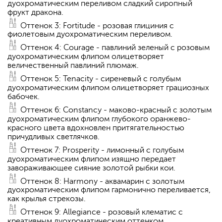
дуохроматическим переливом сладкий сиропный
фрукт дракона.
Оттенок 3: Fortitude - розовая глициния с
фиолетовым дуохроматическим переливом.
Оттенок 4: Courage - павлиний зеленый с розовым
дуохроматическим флипом олицетворяет
величественный павлиний плюмаж.
Оттенок 5: Tenacity - сиреневый с голубым
дуохроматическим флипом олицетворяет грациозных
бабочек.
Оттенок 6: Constancy - маково-красный с золотым
дуохроматическим флипом глубокого оранжево-
красного цвета вдохновлен притягательностью
причудливых светлячков.
Оттенок 7: Prosperity - лимонный с голубым
дуохроматическим флипом изящно передает
завораживающее сияние золотой рыбки кои.
Оттенок 8: Harmony - аквамарин с золотым
дуохроматическим флипом гармонично переливается,
как крылья стрекозы.
Оттенок 9: Allegiance - розовый клематис с
креативным дуохроматическим оттенком