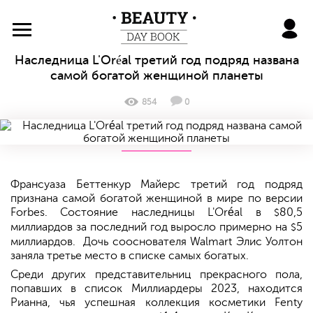
BeautyDayBook
Наследница L'Oréal третий год подряд названа
самой богатой женщиной планеты
854
0
Франсуаза Беттенкур Майерс третий год подряд
признана самой богатой женщиной в мире по версии
Forbes. Состояние наследницы L'Oréal в
80,5
$
миллиардов за последний год выросло примерно на
5
$
миллиардов. Дочь сооснователя Walmart Элис Уолтон
заняла третье место в списке самых богатых.
Среди других представительниц прекрасного пола,
попавших в список Миллиардеры 2023, находится
Рианна, чья успешная коллекция косметики Fenty