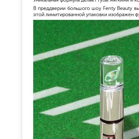
Уникальная формула делает губы мягкими и 
В преддверии большого шоу Fenty Beauty вы
этой лимитированной упаковки изображен фу