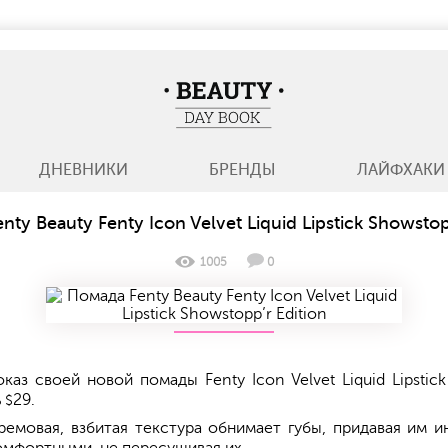
BeautyDayBook
ДНЕВНИКИ
БРЕНДЫ
ЛАЙФХАКИ
ty Beauty Fenty Icon Velvet Liquid Lipstick Showstop
1005
0
аз своей новой помады Fenty Icon Velvet Liquid Lipstick
ь
29.
$
ремовая, взбитая текстура обнимает губы, придавая им 