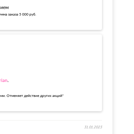
нием
мма заказа 5 000 руб.
rian
.
ами. Отменяет действие других акций"
31.01.2023