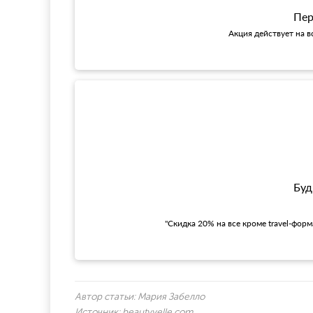
Пер
Акция действует на в
Буд
"Скидка 20% на все кроме travel-фор
Автор статьи:
Мария Забелло
Источник:
beautyvelle.com