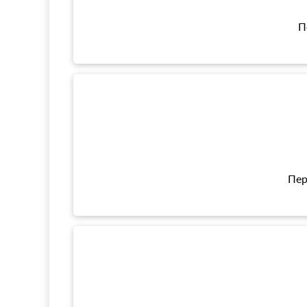
П
Пер