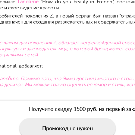
сериале
Lancôme
"How do you beauty in French", состоя
е и свое видение красоты.
ебителей поколения Z, а новый сериал был назван "отр
дназначен для создания развлекательных и содержательных
е важны для поколения Z, обладает непревзойденной спос
ь культуры и законодатель мод, с которой бренд может со
оциальных сетей.
ational, добавляет:
ancôme. Помимо того, что Эмма достигла многого в столь
а делится. Мы можем только оценить ее юмор и стиль, ис
Получите скидку 1500 руб. на первый зак
Промокод не нужен