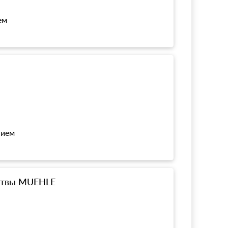
ем
нием
ритвы MUEHLE