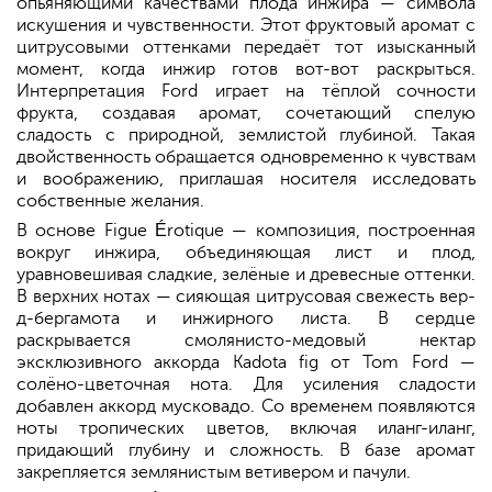
опьяняющими качествами плода инжира — символа
искушения и чувственности. Этот фруктовый аромат с
цитрусовыми оттенками передаёт тот изысканный
момент, когда инжир готов вот-вот раскрыться.
Интерпретация Ford играет на тёплой сочности
фрукта, создавая аромат, сочетающий спелую
сладость с природной, землистой глубиной. Такая
двойственность обращается одновременно к чувствам
и воображению, приглашая носителя исследовать
собственные желания.
В основе Figue Érotique — композиция, построенная
вокруг инжира, объединяющая лист и плод,
уравновешивая сладкие, зелёные и древесные оттенки.
В верхних нотах — сияющая цитрусовая свежесть вер-
д-бергамота и инжирного листа. В сердце
раскрывается смолянисто-медовый нектар
эксклюзивного аккорда Kadota fig от Tom Ford —
солёно-цветочная нота. Для усиления сладости
добавлен аккорд мусковадо. Со временем появляются
ноты тропических цветов, включая иланг-иланг,
придающий глубину и сложность. В базе аромат
закрепляется землянистым ветивером и пачули.