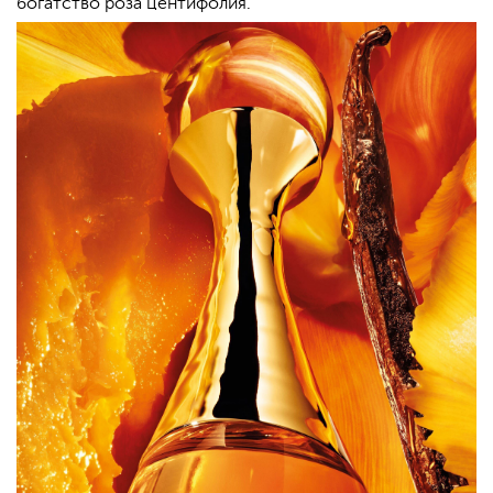
богатство роза центифолия.