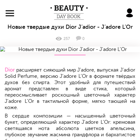
BeautyDayBook
Новые твердые духи Dior J’adior - J’adore L’Or
257
0
Dior
расширяет сияющий мир J’adore, выпуская J’adior
Solid Perfume, версию J’adore L’Or в формате твёрдых
духов без спирта. Этот удобный для путешествий
аромат представлен в виде стика, который
переосмысливает роскошный цветочный характер
J’adore L’Or в тактильной форме, мягко тающей на
коже.
В сердце композиции — насыщенный цветочный
букет, определяющий характер J’adore L’Or: кремовая
светящаяся нота абсолюта цветков апельсина,
глубокое звучание жасмина грандфлора и бархатистое