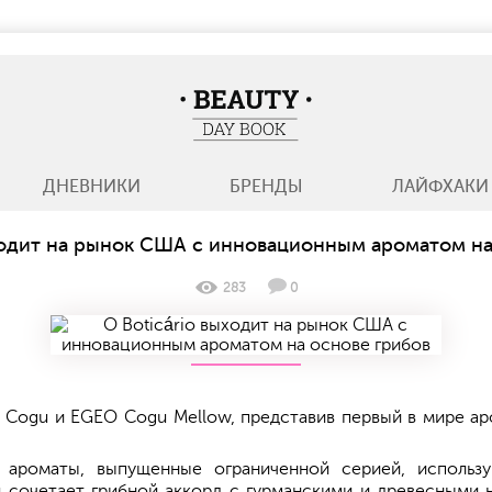
BeautyDayBook
ДНЕВНИКИ
БРЕНДЫ
ЛАЙФХАКИ
ыходит на рынок США с инновационным ароматом на
283
0
Cogu и EGEO Cogu Mellow, представив первый в мире аро
и ароматы, выпущенные ограниченной серией, использ
 сочетает грибной аккорд с гурманскими и древесными 