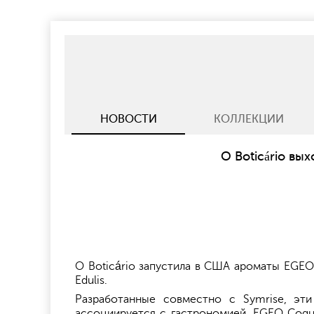
НОВОСТИ
КОЛЛЕКЦИИ
O Boticário в
O Boticário запустила в США ароматы EGEO 
Edulis.
Разработанные совместно с Symrise, эт
ассоциируется с гастрономией. EGEO Cogu