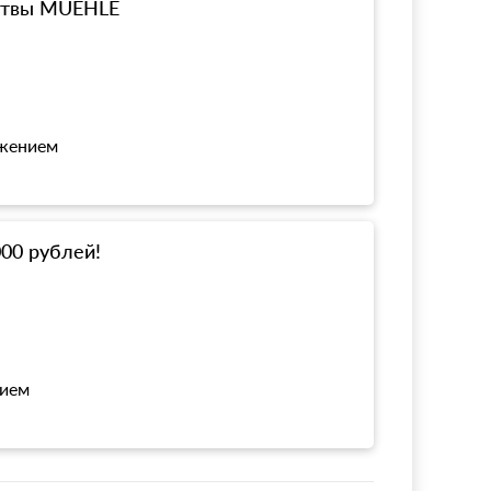
ритвы MUEHLE
ожением
000 рублей!
нием