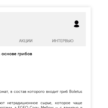
АКЦИИ
ИНТЕРВЬЮ
 основе грибов
мат, в состав которого входит гриб Boletus
уют нетрадиционное сырье, которое чаще
нотами, а EGEO Cogu Mellow — с ванилью и