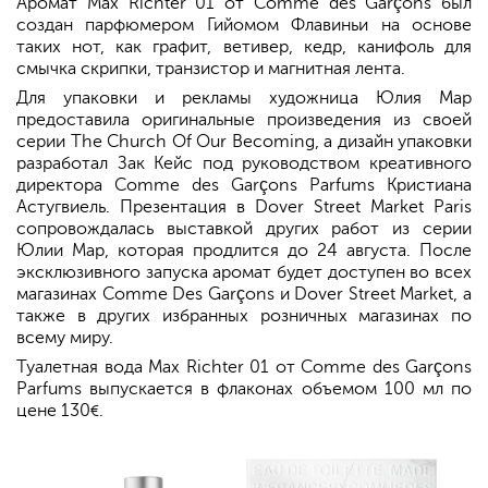
Аромат Max Richter 01 от Comme des Garçons был
создан парфюмером Гийомом Флавиньи на основе
таких нот, как графит, ветивер, кедр, канифоль для
смычка скрипки, транзистор и магнитная лента.
Для упаковки и рекламы художница Юлия Мар
предоставила оригинальные произведения из своей
серии The Church Of Our Becoming, а дизайн упаковки
разработал Зак Кейс под руководством креативного
директора Comme des Garçons Parfums Кристиана
Астугвиель. Презентация в Dover Street Market Paris
сопровождалась выставкой других работ из серии
Юлии Мар, которая продлится до 24 августа. После
эксклюзивного запуска аромат будет доступен во всех
магазинах Comme Des Garçons и Dover Street Market, а
также в других избранных розничных магазинах по
всему миру.
Туалетная вода Max Richter 01 от Comme des Garçons
Parfums выпускается в флаконах объемом 100 мл по
цене 130
.
€