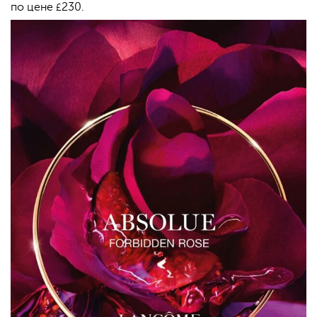
по цене
230.
£