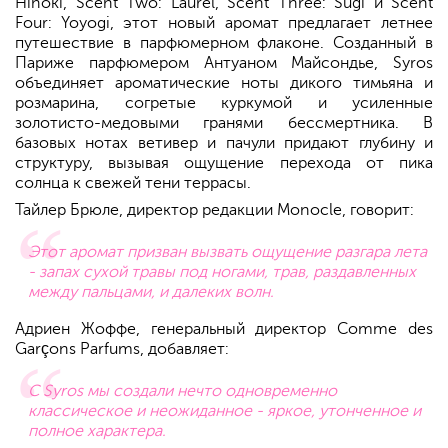
Hinoki, Scent Two: Laurel, Scent Three: Sugi и Scent
Four: Yoyogi, этот новый аромат предлагает летнее
путешествие в парфюмерном флаконе. Созданный в
Париже парфюмером Антуаном Майсондье, Syros
объединяет ароматические ноты дикого тимьяна и
розмарина, согретые куркумой и усиленные
золотисто-медовыми гранями бессмертника. В
базовых нотах ветивер и пачули придают глубину и
структуру, вызывая ощущение перехода от пика
солнца к свежей тени террасы.
Тайлер Брюле, директор редакции Monocle, говорит:
Этот аромат призван вызвать ощущение разгара лета
- запах сухой травы под ногами, трав, раздавленных
между пальцами, и далеких волн.
Адриен Жоффе, генеральный директор Comme des
Garçons Parfums, добавляет:
С Syros мы создали нечто одновременно
классическое и неожиданное - яркое, утонченное и
полное характера.