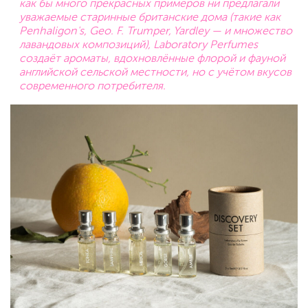
как бы много прекрасных примеров ни предлагали
уважаемые старинные британские дома (такие как
Penhaligon's, Geo. F. Trumper, Yardley — и множество
лавандовых композиций), Laboratory Perfumes
создаёт ароматы, вдохновлённые флорой и фауной
английской сельской местности, но с учётом вкусов
современного потребителя.