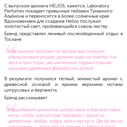
С выпуском аромата HELIOS, кажется, Laboratory
Perfumes покидает привычные пейзажи Туманного
Альбиона и переносится в более солнечные края.
Вдохновением для создания Helios послужил
золотистый свет, пробивающийся сквозь листву.
Бренд представлял ленивый послеобеденный отдых в
Тоскане:
Неспешные прогулки по прогретым солнцем
апельсиновым рощам, дальние виды на извилистые
леса и просторы, расцвеченные терракотовыми
крышами удалённых фермерских домов.
В результате получился тёплый, землистый аромат с
древесной основой и яркими верхними нотами
цитрусовых и бергамота.
Бренд рассказывает:
Мы добавили дымчатые цитрусовые и бергамотовые
ноты, чтобы они контрастировали с базой из
древесины, амбры, кедра, мха и мускуса. Где бы вы ни
находились — дома или на отдыхе — Helios в одно