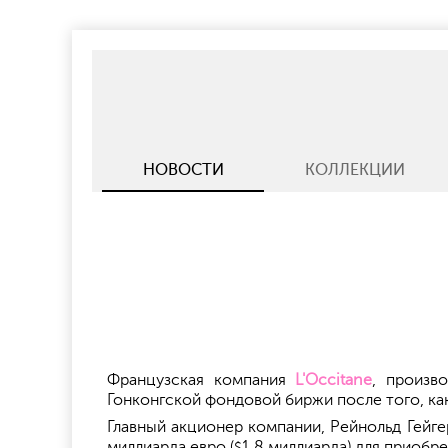
НОВОСТИ
КОЛЛЕКЦИИ
Французская компания
L'Occitane
, произв
Гонконгской фондовой биржи после того, к
Главный акционер компании, Рейнольд Гейге
миллиарда евро (
1,8 миллиарда) для приобр
$