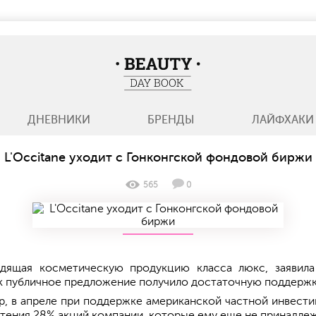
BeautyDayBook
ДНЕВНИКИ
БРЕНДЫ
ЛАЙФХАКИ
L'Occitane уходит с Гонконгской фондовой биржи
565
0
одящая косметическую продукцию класса люкс, заявила
ак публичное предложение получило достаточную поддержк
р, в апреле при поддержке американской частной инвест
етения 28% акций компании, которые ему еще не принадлеж