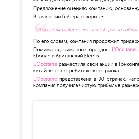
Предложение оценило компанию, основанную
В заявлении Гейгера говорится:
Эта сделка обеспечит нашей группе гибко
По его словам, компания продолжит придерж
Помимо одноименных брендов,
L'Occitane
e
Eborian и британский Elemis.
L'Occitane
разместила свои акции в Гонконге
китайского потребительского рынка.
L'Occitane
представлена в 90 странах, нап
компания получила чистую прибыль в размере