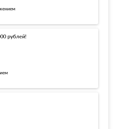
ожением
000 рублей!
нием
!