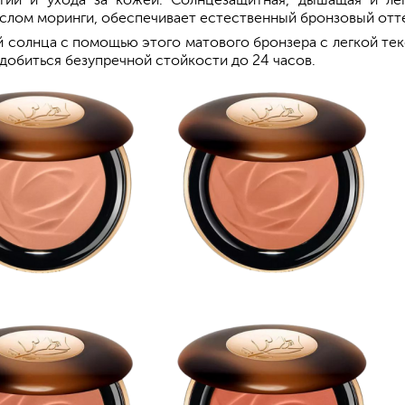
гий и ухода за кожей. Солнцезащитная, дышащая и л
слом моринги, обеспечивает естественный бронзовый отте
й солнца с помощью этого матового бронзера с легкой т
добиться безупречной стойкости до 24 часов.