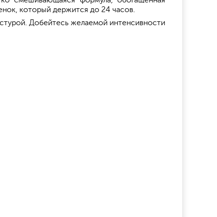
егко смешивающаяся формула, обогащенная
нок, который держится до 24 часов.
екстурой. Добейтесь желаемой интенсивности