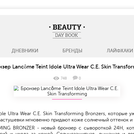
BeautyDayBook
ДНЕВНИКИ
БРЕНДЫ
ЛАЙФХАКИ
зер Lancôme Teint Idole Ultra Wear C.E. Skin Transfo
748
0
le Ultra Wear C.E. Skin Transforming Bronzers, которые 
астушевки мгновенно придают коже солнечный оттенок и
FORMING BRONZER - новый бронзер с сывороткой 24H, ко