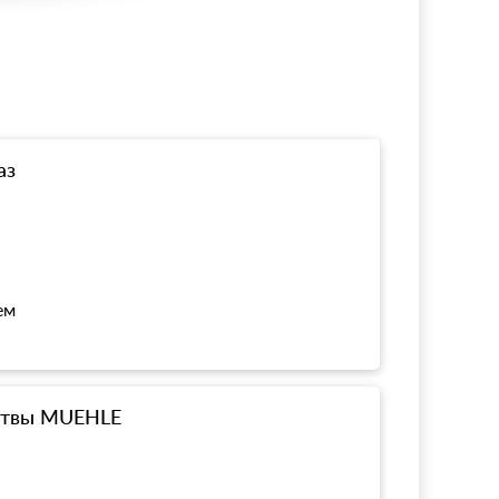
аз
ем
ритвы MUEHLE