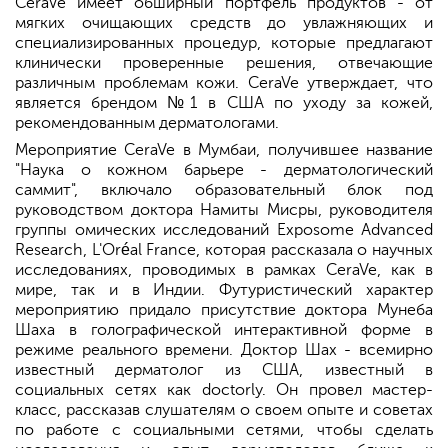
CeraVe имеет обширный портфель продуктов - от
мягких очищающих средств до увлажняющих и
специализированных процедур, которые предлагают
клинически проверенные решения, отвечающие
различным проблемам кожи. CeraVe утверждает, что
является брендом №1 в США по уходу за кожей,
рекомендованным дерматологами.
Мероприятие CeraVe в Мумбаи, получившее название
"Наука о кожном барьере - дерматологический
саммит", включало образовательный блок под
руководством доктора Намиты Мисры, руководителя
группы омических исследований Exposome Advanced
Research, L'Oréal France, которая рассказала о научных
исследованиях, проводимых в рамках CeraVe, как в
мире, так и в Индии. Футуристический характер
мероприятию придало присутствие доктора Мунеба
Шаха в голографической интерактивной форме в
режиме реального времени. Доктор Шах - всемирно
известный дерматолог из США, известный в
социальных сетях как doctorly. Он провел мастер-
класс, рассказав слушателям о своем опыте и советах
по работе с социальными сетями, чтобы сделать