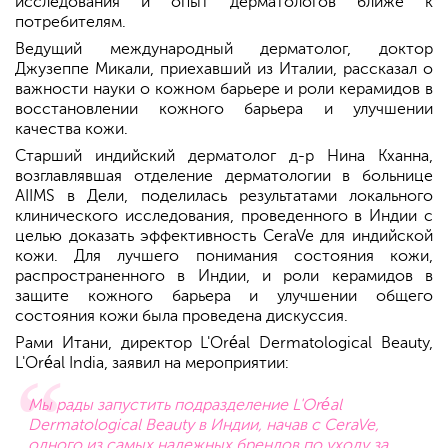
исследования и опыт дерматологов ближе к
потребителям.
Ведущий международный дерматолог, доктор
Джузеппе Микали, приехавший из Италии, рассказал о
важности науки о кожном барьере и роли керамидов в
восстановлении кожного барьера и улучшении
качества кожи.
Старший индийский дерматолог д-р Нина Кханна,
возглавлявшая отделение дерматологии в больнице
AIIMS в Дели, поделилась результатами локального
клинического исследования, проведенного в Индии с
целью доказать эффективность CeraVe для индийской
кожи. Для лучшего понимания состояния кожи,
распространенного в Индии, и роли керамидов в
защите кожного барьера и улучшении общего
состояния кожи была проведена дискуссия.
Рами Итани, директор L'Oréal Dermatological Beauty,
L'Oréal India, заявил на мероприятии:
Мы рады запустить подразделение L'Oréal
Dermatological Beauty в Индии, начав с CeraVe,
одного из самых надежных брендов по уходу за