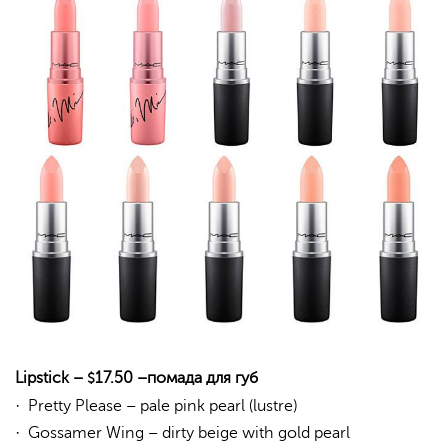
Lipstick –
17.50 –помада для губ
$
·
Pretty Please – pale pink pearl (lustre)
·
Gossamer Wing – dirty beige with gold pearl