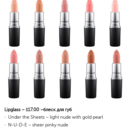
Lipglass –
17.00
–блеск для губ
$
·
Under the Sheets – light nude with gold pearl
·
N-U-D-E – sheer pinky nude